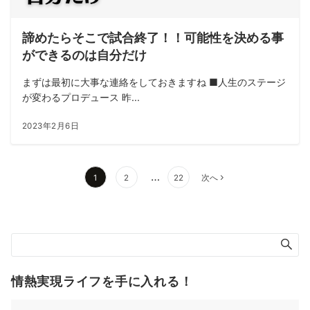
諦めたらそこで試合終了！！可能性を決める事
ができるのは自分だけ
まずは最初に大事な連絡をしておきますね ■人生のステージ
が変わるプロデュース 昨...
2023年2月6日
投
…
1
2
22
次へ
稿
ナ
ビ
ゲ
ー
シ
情熱実現ライフを手に入れる！
ョ