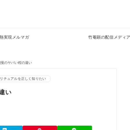
熱実現メルマガ
竹菴顕の配信メディ
我慢のヤバい程の違い
リチュアルを正しく知りたい
違い