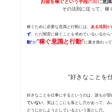
お金を稼ぐという手段
の前
に
意識
その法則に従って、稼
稼ぐために必要な意識と行動には、
ある法則
が
ず
、
ただ闇雲に稼ぐことを求めているいるから
”稼ぐ意識と行動”
動”
が
に書き換わって
”好きなことを
好きなことを仕事にするというのは、誰もが望
ていない
。実はここにも落とし穴があって、み
どうにかしようとしているという落とし穴。