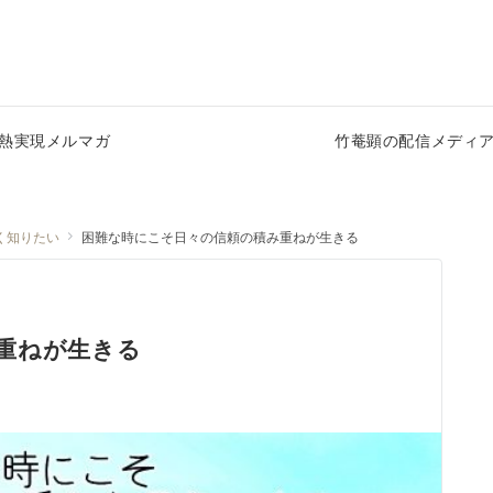
熱実現メルマガ
竹菴顕の配信メディ
く知りたい
困難な時にこそ日々の信頼の積み重ねが生きる
重ねが生きる