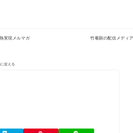
熱実現メルマガ
竹菴顕の配信メディ
的に捉える