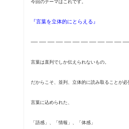
今回のテーマはこれです。
『言葉を立体的にとらえる』
—– —– —– —– —– —– —– —– —– —– —– —
言葉は直列でしか伝えられないもの。
だからこそ、並列、立体的に読み取ることが必
言葉に込められた、
「語感」、「情報」、「体感」